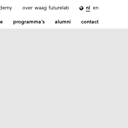
ademy
over waag futurelab
nl
en

e
programma’s
alumni
contact