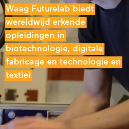
Waag Futurelab biedt
wereldwijd erkende
opleidingen in
biotechnologie, digitale
fabricage en technologie en
textiel