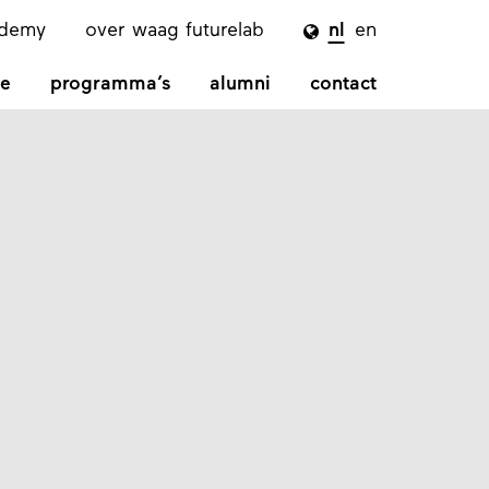
ademy
over waag futurelab
nl
en

e
programma’s
alumni
contact