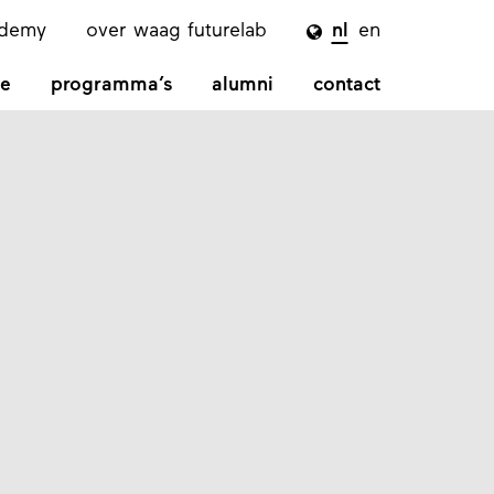
ademy
over waag futurelab
nl
en

e
programma’s
alumni
contact