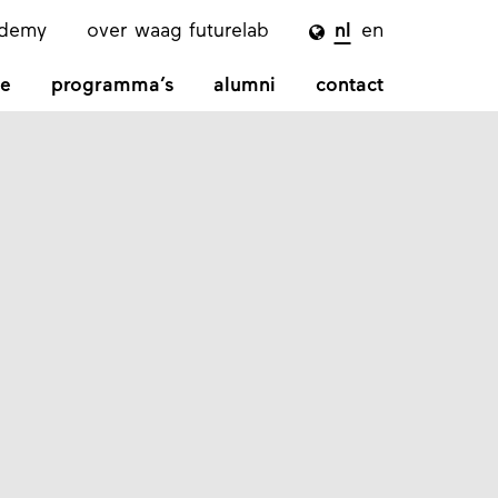
ademy
over waag futurelab
nl
en

e
programma’s
alumni
contact